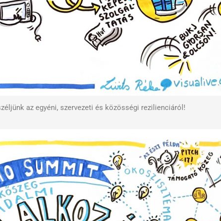
széljünk az egyéni, szervezeti és közösségi rezilienciáról!