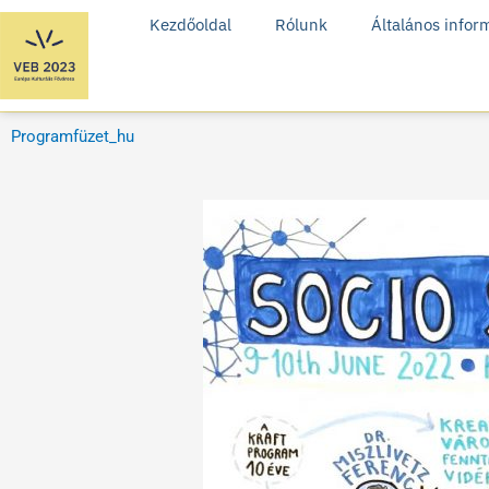
Skip
Kezdőoldal
Rólunk
Általános infor
to
content
Programfüzet_hu