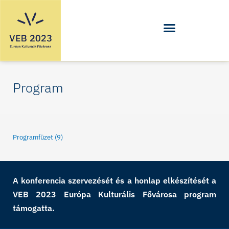
Skip
to
content
Program
Programfüzet (9)
A konferencia szervezését és a honlap elkészítését a
VEB 2023 Európa Kulturális Fővárosa program
támogatta.