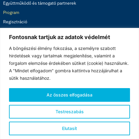
Együttműködő és támogató partnerek
Program
Regisztráció
Utazás
Fontosnak tartjuk az adatok védelmét
Galéria 2022
A böngészési élmény fokozása, a személyre szabott
Adatkezelési tájékoztató
hirdetések vagy tartalmak megjelenítése, valamint a
KAPCSOLAT
forgalom elemzése érdekében sütiket (cookie) használunk.
A "Mindet elfogadom" gombra kattintva hozzájárulhat a
Kőszeg, Chernel utca 14., H-9730
sütik használatához.
sociosummit2023@gmail.com
info@iask.hu
Az összes elfogadása
+36/94/200-520
Testreszabás
KAPCSOLAT
Elutasít