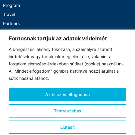
Program
Travel
Partners
Registrations
Fontosnak tartjuk az adatok védelmét
Gallery
A böngészési élmény fokozása, a személyre szabott
Privacy policy
hirdetések vagy tartalmak megjelenítése, valamint a
CONTACT
forgalom elemzése érdekében sütiket (cookie) használunk.
A "Mindet elfogadom" gombra kattintva hozzájárulhat a
Kőszeg, Chernel utca 14., H-9730
sütik használatához.
sociosummit2023@gmail.com
info@iask.hu
Az összes elfogadása
+36/94/200-520
Testreszabás
CONTACT
Elutasít